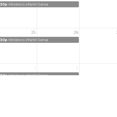
:30p
Ministerio infantil Oansa
25
26
:30p
Ministerio infantil Oansa
1
2
:30p
Ministerio infantil Oansa