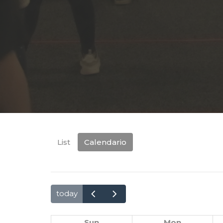
List
Calendario
today
Sun
Mon