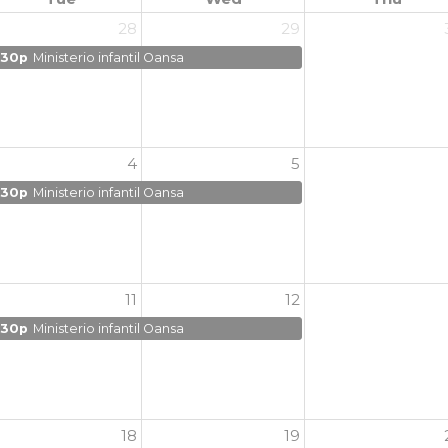
28
29
:30p
Ministerio infantil Oansa
4
5
:30p
Ministerio infantil Oansa
11
12
:30p
Ministerio infantil Oansa
18
19