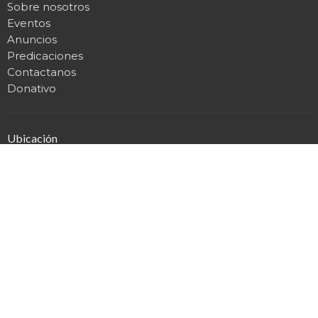
Sobre nosotros
Eventos
Anuncios
Predicaciones
Contactanos
Donativo
Ubicación
4000 Quincy Street Northeast
Columbia Heights, Minnesota
55433
Ver Mapa
Horarios de Oficina
Lunes a Jueves 9AM - 3PM